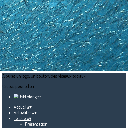
Exporter les lignes sélectionnées
Exporter toutes les colonnes
Exporter uniquement les colonnes affichées
Menu
<
>
Sortie technique Marseille octobre 2026
Croisière Egypte 28/11 au 05/12/26
Séjour plongée philippines du 28/04/27 au 09/05/27
Baptêmes Mardi 8 et Dimanche 13 septembre 2026
Ajoutez un logo, un bouton, des réseaux sociaux
Cliquez pour éditer
Accueil
▴
▾
Actualités
▴
▾
Le club
▴
▾
Présentation