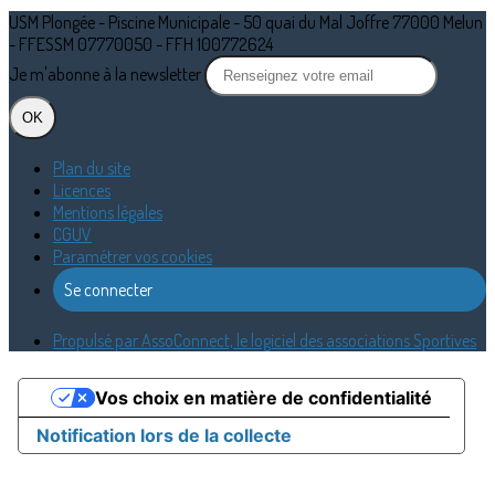
USM Plongée - Piscine Municipale - 50 quai du Mal Joffre 77000 Melun
- FFESSM 07770050 - FFH 100772624
Je m'abonne à la newsletter
OK
Plan du site
Licences
Mentions légales
CGUV
Paramétrer vos cookies
Se connecter
Propulsé par AssoConnect, le logiciel des associations Sportives
Vos choix en matière de confidentialité
Notification lors de la collecte