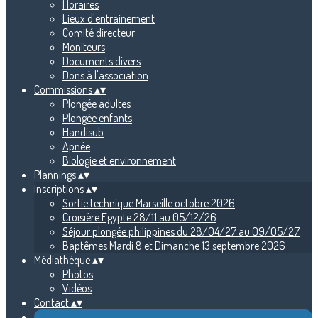
Horaires
Lieux d'entrainement
Comité directeur
Moniteurs
Documents divers
Dons à l'association
Commissions
▴
▾
Plongée adultes
Plongée enfants
Handisub
Apnée
Biologie et environnement
Plannings
▴
▾
Inscriptions
▴
▾
Sortie technique Marseille octobre 2026
Croisière Egypte 28/11 au 05/12/26
Séjour plongée philippines du 28/04/27 au 09/05/27
Baptêmes Mardi 8 et Dimanche 13 septembre 2026
Médiathèque
▴
▾
Photos
Vidéos
Contact
▴
▾