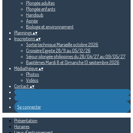
Plongée adultes
Plongée enfants
Handisub
Apnée
Biologie et environnement
Plannings
▴
▾
Inscriptions
▴
▾
Sortie technique Marseille octobre 2026
Croisière Egypte 28/11 au 05/12/26
Séjour plongée philippines du 28/04/27 au 09/05/27
Baptêmes Mardi 8 et Dimanche 13 septembre 2026
Médiathèque
▴
▾
Photos
Vidéos
Contact
▴
▾
Se connecter
Présentation
Horaires
Lieux d'entrainement