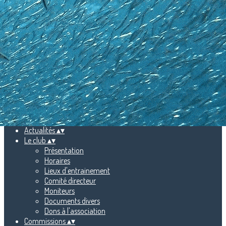
Exporter les lignes sélectionnées
Exporter toutes les colonnes
Exporter uniquement les colonnes affichées
Menu
Ajoutez un logo, un bouton, des réseaux sociaux
Cliquez pour éditer
Accueil
▴
▾
Actualités
▴
▾
Le club
▴
▾
Présentation
Horaires
Lieux d'entrainement
Comité directeur
Moniteurs
Documents divers
Dons à l'association
Commissions
▴
▾