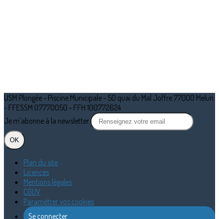
USM Plongée - Piscine Municipale - 50 quai du Mal Joffre 77000 Melun
- FFESSM 07770050 - FFH 100772624
Je m'abonne à la newsletter
OK
Plan du site
Licences
Mentions légales
CGUV
Paramétrer vos cookies
Se connecter