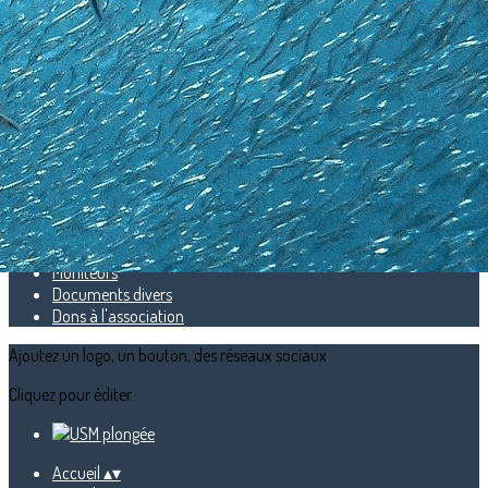
Exporter les lignes sélectionnées
Exporter toutes les colonnes
Exporter uniquement les colonnes affichées
Menu
<
>
Présentation
Horaires
Lieux d'entrainement
Comité directeur
Moniteurs
Documents divers
Dons à l'association
Ajoutez un logo, un bouton, des réseaux sociaux
Cliquez pour éditer
Accueil
▴
▾