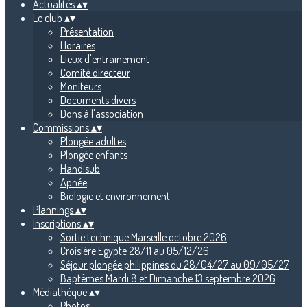
Actualités
▴
▾
Le club
▴
▾
Présentation
Horaires
Lieux d'entrainement
Comité directeur
Moniteurs
Documents divers
Dons à l'association
Commissions
▴
▾
Plongée adultes
Plongée enfants
Handisub
Apnée
Biologie et environnement
Plannings
▴
▾
Inscriptions
▴
▾
Sortie technique Marseille octobre 2026
Croisière Egypte 28/11 au 05/12/26
Séjour plongée philippines du 28/04/27 au 09/05/27
Baptêmes Mardi 8 et Dimanche 13 septembre 2026
Médiathèque
▴
▾
Photos