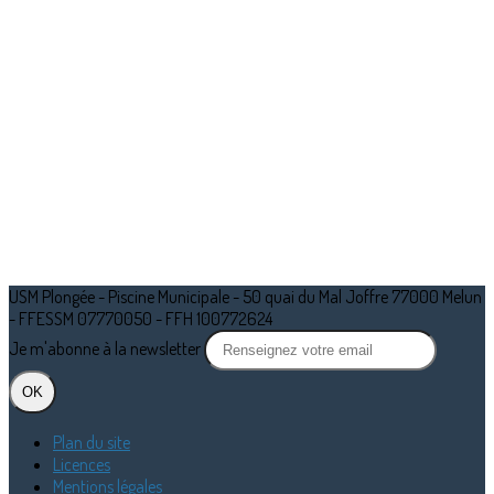
USM Plongée - Piscine Municipale - 50 quai du Mal Joffre 77000 Melun
- FFESSM 07770050 - FFH 100772624
Je m'abonne à la newsletter
OK
Plan du site
Licences
Mentions légales