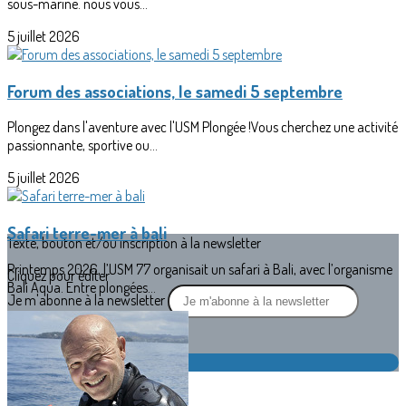
sous-marine. nous vous...
5 juillet 2026
Forum des associations, le samedi 5 septembre
Plongez dans l'aventure avec l'USM Plongée !Vous cherchez une activité
passionnante, sportive ou...
5 juillet 2026
Safari terre-mer à bali
Texte, bouton et/ou inscription à la newsletter
Printemps 2026, l’USM 77 organisait un safari à Bali, avec l’organisme
Cliquez pour éditer
Bali Aqua. Entre plongées...
Je m'abonne à la newsletter
OK