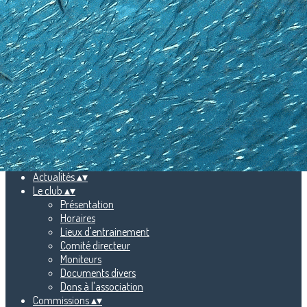
Exporter les lignes sélectionnées
Exporter toutes les colonnes
Exporter uniquement les colonnes affichées
Menu
Ajoutez un logo, un bouton, des réseaux sociaux
Cliquez pour éditer
Accueil
▴
▾
Actualités
▴
▾
Le club
▴
▾
Présentation
Horaires
Lieux d'entrainement
Comité directeur
Moniteurs
Documents divers
Dons à l'association
Commissions
▴
▾