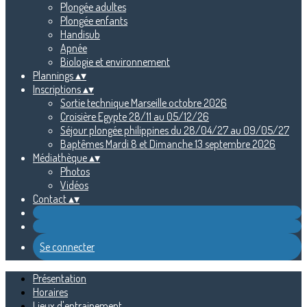
Plongée adultes
Plongée enfants
Handisub
Apnée
Biologie et environnement
Plannings
▴
▾
Inscriptions
▴
▾
Sortie technique Marseille octobre 2026
Croisière Egypte 28/11 au 05/12/26
Séjour plongée philippines du 28/04/27 au 09/05/27
Baptêmes Mardi 8 et Dimanche 13 septembre 2026
Médiathèque
▴
▾
Photos
Vidéos
Contact
▴
▾
Se connecter
Présentation
Horaires
Lieux d'entrainement