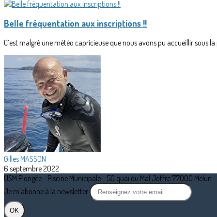
Belle fréquentation aux inscriptions !!
C’est malgré une météo capricieuse que nous avons pu accueillir sous la 
Gilles MASSON
6 septembre 2022
USM Plongée - Piscine Municipale - 50 quai du Mal Joffre 77000 Mel
Je m'abonne à la newsletter
OK