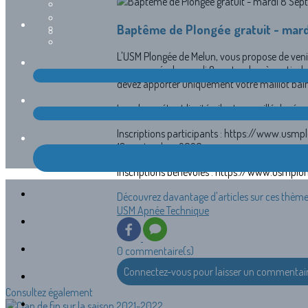
Baptême de Plongée gratuit - mard
L'USM Plongée de Melun, vous propose de venir
ou en apnée, le mardi 8 septembre à partir de 
devez apporter uniquement votre maillot bain,
Les places étant limités, il est conseillé de ré
Inscriptions participants : https://www.u
13-septembre-2026
Inscriptions bénévoles : https://www.usmp
Découvrez davantage d'articles sur ces thème
USM
Apnée
Technique
0 commentaire(s)
Connectez-vous pour laisser un commentai
Consultez également