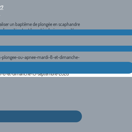
27
6
 réaliser un baptême de plongée en scaphandre
disposition tout le matériel nécessaire. Vous
its-plongee-ou-apnee-mardi-8-et-dimanche-
rdi-8-et-dimanche-13-septembre-2026