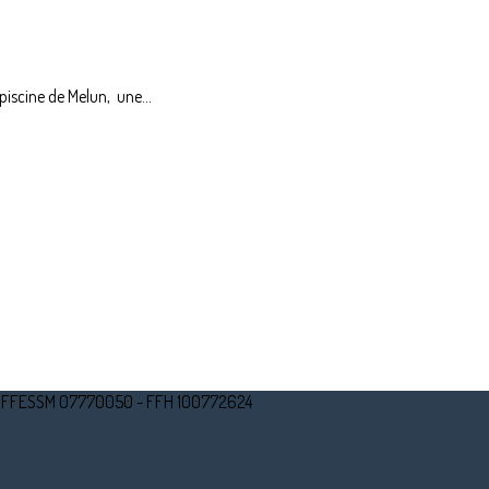
piscine de Melun, une...
un - FFESSM 07770050 - FFH 100772624