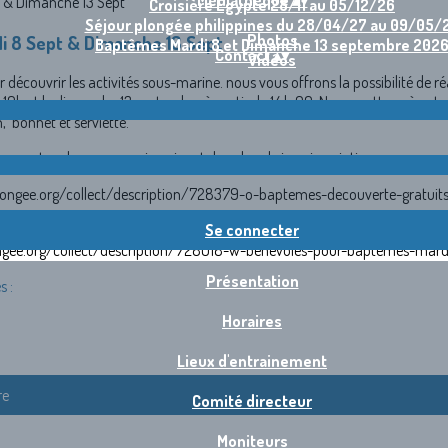
Médiathèque
▴
▾
Croisière Egypte 28/11 au 05/12/26
Séjour plongée philippines du 28/04/27 au 09/05/
Photos
i 8 Sept & Dimanche 13 Sept
Baptêmes Mardi 8 et Dimanche 13 septembre 202
Contact
▴
▾
Vidéos
 découvrir les activités sous-marine. nous vous offrons la possibilité de
19h et le dimanche 13 septembre à partir de 14 h 00. Nous mettons à votre 
 bonnet et serviette.
server votre place en vous inscrivant dans la rubrique inscriptions.
smplongee.org/collect/description/728379-o-baptemes-decouverte-gratu
Se connecter
longee.org/collect/description/728018-w-benevoles-pour-baptemes-ma
Présentation
s :
Horaires
Lieux d'entrainement
re
Comité directeur
Moniteurs