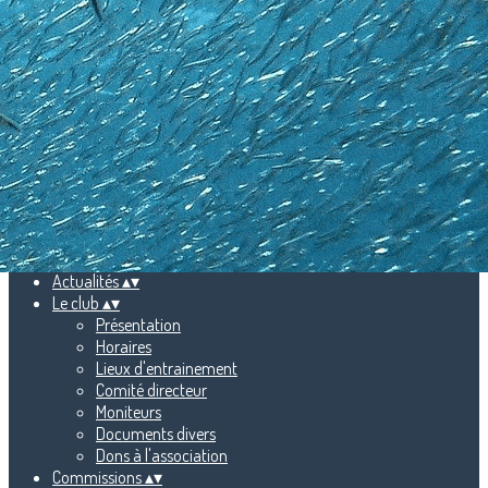
Exporter les lignes sélectionnées
Exporter toutes les colonnes
Exporter uniquement les colonnes affichées
Menu
Ajoutez un logo, un bouton, des réseaux sociaux
Cliquez pour éditer
Accueil
▴
▾
Actualités
▴
▾
Le club
▴
▾
Présentation
Horaires
Lieux d'entrainement
Comité directeur
Moniteurs
Documents divers
Dons à l'association
Commissions
▴
▾