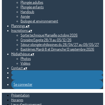
Plongée adultes
Plongée enfants
Handisub
Apnée
Biologie et environnement
Plannings
▴
▾
Inscriptions
▴
▾
Sortie technique Marseille octobre 2026
Croisière Egypte 28/11 au 05/12/26
Séjour plongée philippines du 28/04/27 au 09/05/27
Baptêmes Mardi 8 et Dimanche 13 septembre 2026
Médiathèque
▴
▾
Photos
Vidéos
Contact
▴
▾
Se connecter
Présentation
Horaires
Lieux d'entrainement