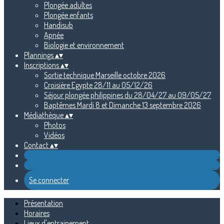
Plongée adultes
Plongée enfants
Handisub
Apnée
Biologie et environnement
Plannings
▴
▾
Inscriptions
▴
▾
Sortie technique Marseille octobre 2026
Croisière Egypte 28/11 au 05/12/26
Séjour plongée philippines du 28/04/27 au 09/05/27
Baptêmes Mardi 8 et Dimanche 13 septembre 2026
Médiathèque
▴
▾
Photos
Vidéos
Contact
▴
▾
Se connecter
Présentation
Horaires
Lieux d'entrainement