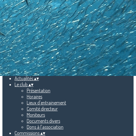
Exporter les lignes sélectionnées
Exporter toutes les colonnes
Exporter uniquement les colonnes affichées
Menu
Ajoutez un logo, un bouton, des réseaux sociaux
Cliquez pour éditer
Accueil
▴
▾
Actualités
▴
▾
Le club
▴
▾
Présentation
Horaires
Lieux d'entrainement
Comité directeur
Moniteurs
Documents divers
Dons à l'association
Commissions
▴
▾