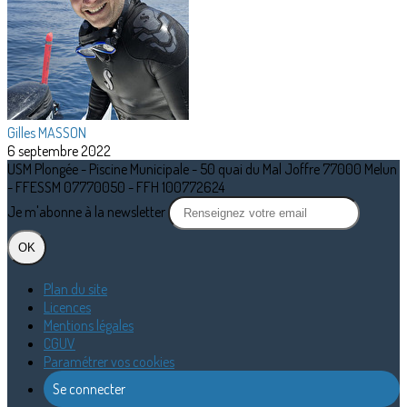
Gilles MASSON
6 septembre 2022
USM Plongée - Piscine Municipale - 50 quai du Mal Joffre 77000 Melun
- FFESSM 07770050 - FFH 100772624
Je m'abonne à la newsletter
OK
Plan du site
Licences
Mentions légales
CGUV
Paramétrer vos cookies
Se connecter