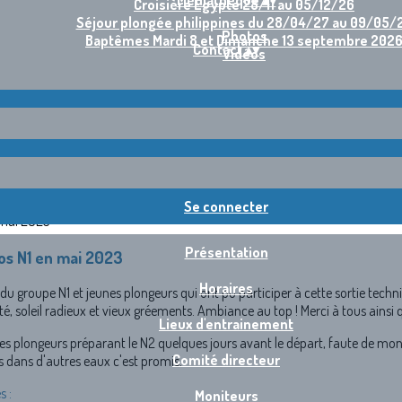
Médiathèque
▴
▾
Croisière Egypte 28/11 au 05/12/26
Séjour plongée philippines du 28/04/27 au 09/05/
Photos
Baptêmes Mardi 8 et Dimanche 13 septembre 202
Contact
▴
▾
Vidéos
Se connecter
Présentation
os N1 en mai 2023
Horaires
du groupe N1 et jeunes plongeurs qui ont pu participer à cette sortie techn
é, soleil radieux et vieux gréements. Ambiance au top ! Merci à tous ainsi
Lieux d'entrainement
des plongeurs préparant le N2 quelques jours avant le départ, faute de mon
Comité directeur
 dans d'autres eaux c'est promis.
s :
Moniteurs