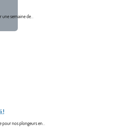
r une semaine de...
 !
 pour nos plongeurs en...