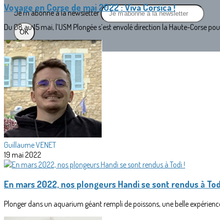
Voyage en Corse de mai 2022 : Viva Corsica !
Je m'abonne à la newsletter
Du 08 au 15 mai, l’USM Plongée s’est envolé direction la Haute-Corse pou
OK
Guillaume VENET
19 mai 2022
En mars 2022, nos plongeurs Handi se sont rendus à Todi
Plonger dans un aquarium géant rempli de poissons, une belle expérience