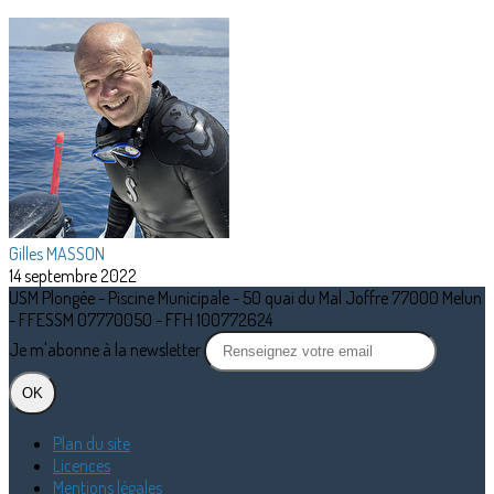
Gilles MASSON
14 septembre 2022
USM Plongée - Piscine Municipale - 50 quai du Mal Joffre 77000 Melun
- FFESSM 07770050 - FFH 100772624
Je m'abonne à la newsletter
OK
Plan du site
Licences
Mentions légales