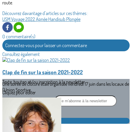
route.
Découvrez davantage d'articles sur ces thèmes :
USM
Voyage
2022
Apnée
Handisub
Plongée
0 commentaire(s)
Connectez-vous pour laisser un commentaire
Consultez également
Clap de fin sur la saison 2021-2022
Texte, bouton et/ou inscription à la newsletter
Une soirée de clôture était organisée vendredi 17 juin dans les locaux de
l'Union Sportive...
Cliquez pour éditer
Je m'abonne à la newsletter
OK