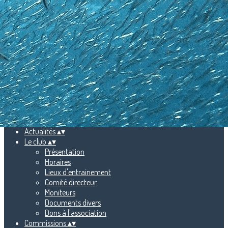
Exporter les lignes sélectionnées
Exporter toutes les colonnes
Exporter uniquement les colonnes affichées
Menu
Ajoutez un logo, un bouton, des réseaux sociaux
Cliquez pour éditer
Accueil
▴
▾
Actualités
▴
▾
Le club
▴
▾
Présentation
Horaires
Lieux d'entrainement
Comité directeur
Moniteurs
Documents divers
Dons à l'association
Commissions
▴
▾