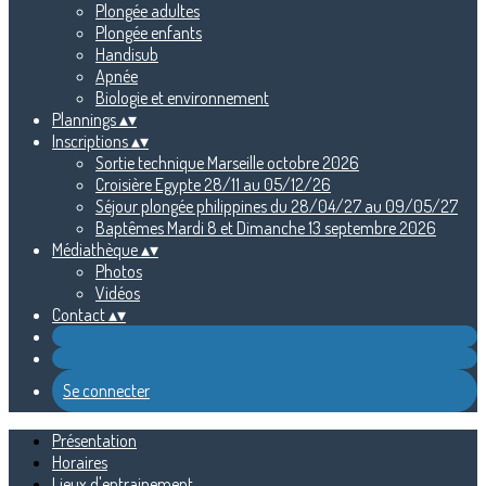
Plongée adultes
Plongée enfants
Handisub
Apnée
Biologie et environnement
Plannings
▴
▾
Inscriptions
▴
▾
Sortie technique Marseille octobre 2026
Croisière Egypte 28/11 au 05/12/26
Séjour plongée philippines du 28/04/27 au 09/05/27
Baptêmes Mardi 8 et Dimanche 13 septembre 2026
Médiathèque
▴
▾
Photos
Vidéos
Contact
▴
▾
Se connecter
Présentation
Horaires
Lieux d'entrainement