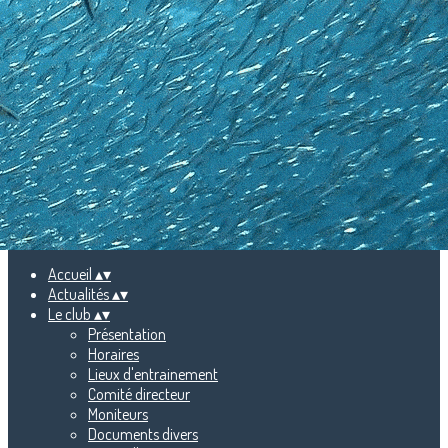
Menu
<
>
Photos
Vidéos
Ajoutez un logo, un bouton, des réseaux sociaux
Cliquez pour éditer
Accueil
▴
▾
Actualités
▴
▾
Le club
▴
▾
Présentation
Horaires
Lieux d'entrainement
Comité directeur
Moniteurs
Documents divers