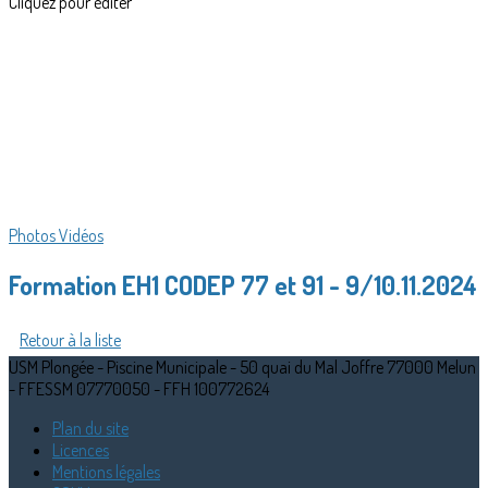
Cliquez pour éditer
Photos
Vidéos
Formation EH1 CODEP 77 et 91 - 9/10.11.2024
Retour à la liste
USM Plongée - Piscine Municipale - 50 quai du Mal Joffre 77000 Melun
- FFESSM 07770050 - FFH 100772624
Plan du site
Licences
Mentions légales