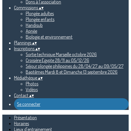
Dons à l'association
Commissions
▴
▾
Plongée adultes
Plongée enfants
Handisub
Apnée
Biologie et environnement
Plannings
▴
▾
Inscriptions
▴
▾
Sortie technique Marseille octobre 2026
Croisière Egypte 28/11 au 05/12/26
Séjour plongée philippines du 28/04/27 au 09/05/27
Baptêmes Mardi 8 et Dimanche 13 septembre 2026
Médiathèque
▴
▾
Photos
Vidéos
Contact
▴
▾
Se connecter
Présentation
Horaires
Lieux d'entrainement