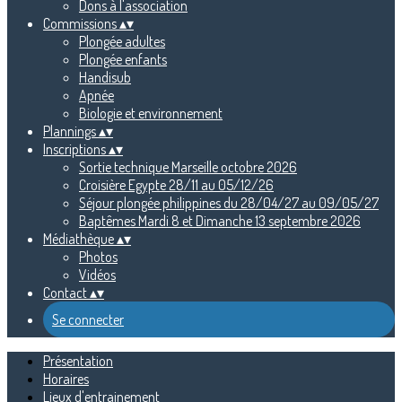
Dons à l'association
Commissions
▴
▾
Plongée adultes
Plongée enfants
Handisub
Apnée
Biologie et environnement
Plannings
▴
▾
Inscriptions
▴
▾
Sortie technique Marseille octobre 2026
Croisière Egypte 28/11 au 05/12/26
Séjour plongée philippines du 28/04/27 au 09/05/27
Baptêmes Mardi 8 et Dimanche 13 septembre 2026
Médiathèque
▴
▾
Photos
Vidéos
Contact
▴
▾
Se connecter
Présentation
Horaires
Lieux d'entrainement