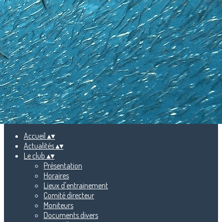
Menu
<
>
Photos
Vidéos
Ajoutez un logo, un bouton, des réseaux sociaux
Cliquez pour éditer
Accueil
▴
▾
Actualités
▴
▾
Le club
▴
▾
Présentation
Horaires
Lieux d'entrainement
Comité directeur
Moniteurs
Documents divers