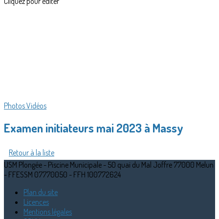
Cliquez pour éditer
Photos
Vidéos
Examen initiateurs mai 2023 à Massy
Retour à la liste
USM Plongée - Piscine Municipale - 50 quai du Mal Joffre 77000 Melun
- FFESSM 07770050 - FFH 100772624
Plan du site
Licences
Mentions légales